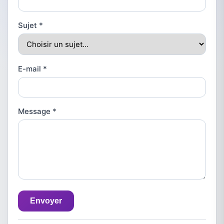
Sujet
*
E-mail
*
Message
*
Envoyer