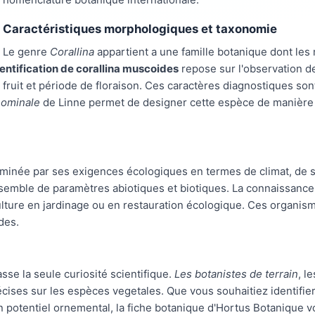
Caractéristiques morphologiques et taxonomie
Le genre
Corallina
appartient a une famille botanique dont le
dentification de corallina muscoides
repose sur l'observation de 
 fruit et période de floraison. Ces caractères diagnostiques sont
nominale
de Linne permet de designer cette espèce de manière 
minée par ses exigences écologiques en termes de climat, de so
emble de paramètres abiotiques et biotiques. La connaissance de
culture en jardinage ou en restauration écologique. Ces organis
des.
se la seule curiosité scientifique.
Les botanistes de terrain
, l
écises sur les espèces vegetales. Que vous souhaitiez identifie
potentiel ornemental, la fiche botanique d'Hortus Botanique v