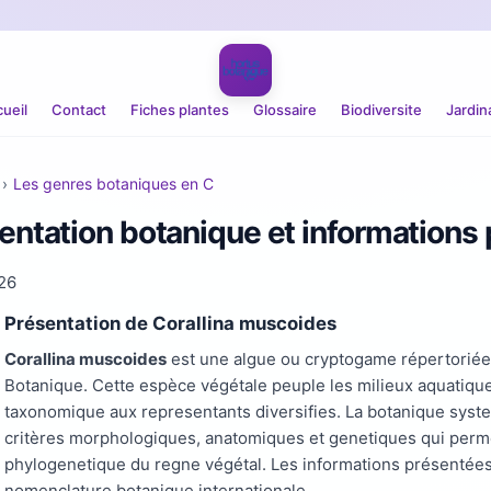
ueil
Contact
Fiches plantes
Glossaire
Biodiversite
Jardin
›
Les genres botaniques en C
entation botanique et informations 
26
Présentation de Corallina muscoides
Corallina muscoides
est une algue ou cryptogame répertoriée
Botanique. Cette espèce végétale peuple les milieux aquatiques
taxonomique aux representants diversifies. La botanique syst
critères morphologiques, anatomiques et genetiques qui permett
phylogenetique du regne végétal. Les informations présentées
nomenclature botanique internationale.