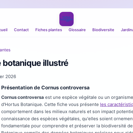
ueil
Contact
Fiches plantes
Glossaire
Biodiversite
Jardin
santes
 botanique illustré
ier 2026
Présentation de Cornus controversa
Cornus controversa
est une espèce végétale ou un organisme r
d'Hortus Botanique. Cette fiche vous présente
les caractérist
comportement dans les milieux naturels et son impact potenti
connaissance des espèces végétales, qu'elles soient ornement
fondamentale pour comprendre et préserver la biodiversité de 
Botanique compile des données botaniques précises pour aider 