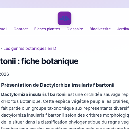
ueil
Contact
Fiches plantes
Glossaire
Biodiversite
Jardin
›
Les genres botaniques en D
tonii : fiche botanique
2026
Présentation de Dactylorhiza insularis f bartonii
Dactylorhiza insularis f bartonii
est une orchidée sauvage répe
d'Hortus Botanique. Cette espèce végétale peuple les prairies, 
fait partie d'un groupe taxonomique aux representants diversi
dactylorhiza insularis f bartonii selon des critères morpholog
de le situer dans la classification phylogenetique du regne vég
l'espèce type par des caractères morphologiques constants jus