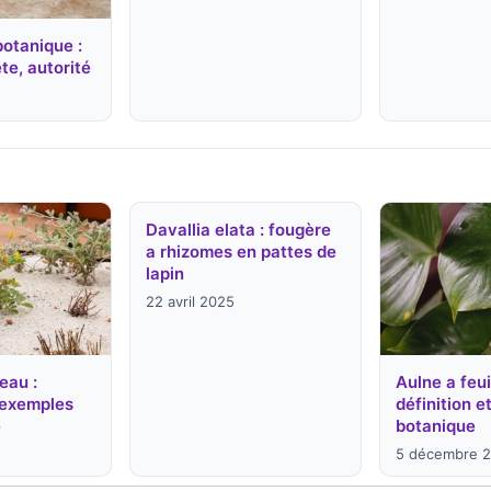
botanique :
te, autorité
Davallia elata : fougère
a rhizomes en pattes de
lapin
22 avril 2025
eau :
Aulne a feui
t exemples
définition e
e
botanique
5 décembre 