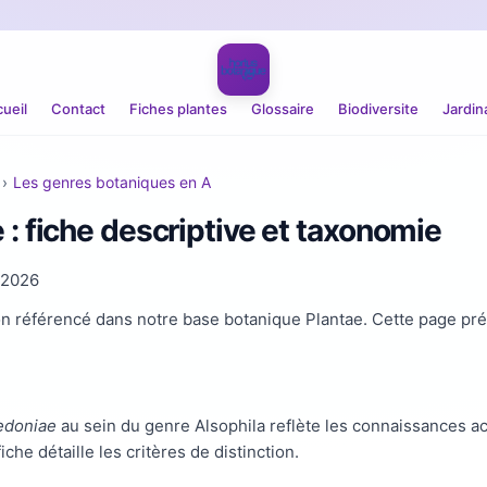
ueil
Contact
Fiches plantes
Glossaire
Biodiversite
Jardin
›
Les genres botaniques en A
: fiche descriptive et taxonomie
t 2026
on référencé dans notre base botanique Plantae. Cette page pr
edoniae
au sein du genre Alsophila reflète les connaissances a
che détaille les critères de distinction.