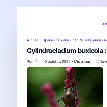
Acc
Accueil
›
Espèces indigenes, naturalisees, envahis
Cylindrocladium buxicola :
Publié le
20 octobre 2025
- Mis à jour le
22 fév