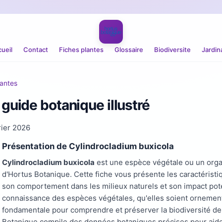
ueil
Contact
Fiches plantes
Glossaire
Biodiversite
Jardin
santes
 guide botanique illustré
rier 2026
Présentation de Cylindrocladium buxicola
Cylindrocladium buxicola
est une espèce végétale ou un organ
d'Hortus Botanique. Cette fiche vous présente les caractéristi
son comportement dans les milieux naturels et son impact pot
connaissance des espèces végétales, qu'elles soient ornement
fondamentale pour comprendre et préserver la biodiversité de 
Botanique compile des données botaniques précises pour aider 