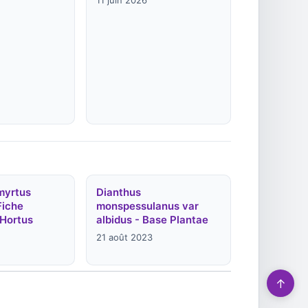
11 juin 2026
myrtus
Dianthus
Fiche
monspessulanus var
 Hortus
albidus - Base Plantae
21 août 2023
↑