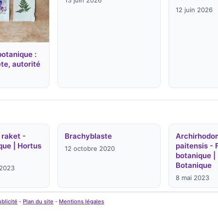
13 juin 2026
12 juin 2026
botanique :
te, autorité
 raket -
Brachyblaste
Archirhodo
que | Hortus
paitensis - 
12 octobre 2020
botanique |
Botanique
 2023
8 mai 2023
blicité
-
Plan du site
-
Mentions légales